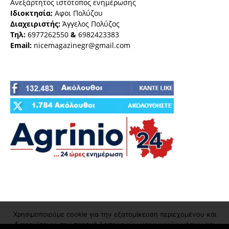
Ανεξάρτητος ιστότοπος ενημέρωσης
Ιδιοκτησία:
Αφοι Πολύζου
Διαχειριστής:
Άγγελος Πολύζος
Τηλ:
6977262550
&
6982423383
Email:
nicemagazinegr@gmail.com
Χρησιμοποιούμε cookie για την εξατομίκευση περιεχομένου και
διαφημίσεων, την παροχή λειτουργιών κοινωνικών μέσων και