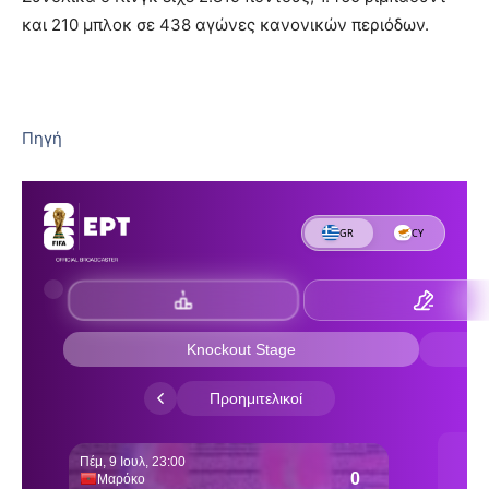
και 210 μπλοκ σε 438 αγώνες κανονικών περιόδων.
Πηγή