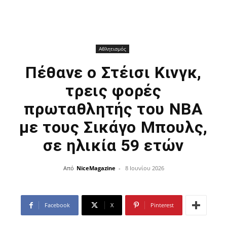
Αθλητισμός
Πέθανε ο Στέισι Κινγκ,
τρεις φορές
πρωταθλητής του NBA
με τους Σικάγο Μπουλς,
σε ηλικία 59 ετών
Από
NiceMagazine
-
8 Ιουνίου 2026
Facebook
X
Pinterest