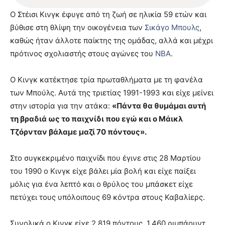
Ο Στέισι Κινγκ έφυγε από τη ζωή σε ηλικία 59 ετών και
βύθισε στη θλίψη την οικογένεια των
Σικάγο Μπουλς
,
καθώς ήταν άλλοτε παίκτης της ομάδας, αλλά και μέχρι
πρότινος σχολιαστής στους αγώνες του
NBA
.
Ο Κινγκ κατέκτησε τρία πρωταθλήματα με τη φανέλα
των Μπούλς. Αυτά της τριετίας 1991-1993 και είχε μείνει
στην ιστορία για την ατάκα:
«Πάντα θα θυμάμαι αυτή
τη βραδιά ως το παιχνίδι που εγώ και ο Μάικλ
Τζόρνταν βάλαμε μαζί 70 πόντους».
Στο συγκεκριμένο παιχνίδι που έγινε στις 28 Μαρτίου
του 1990 ο Κινγκ είχε βάλει μία βολή και είχε παίξει
μόλις για ένα λεπτό και ο θρύλος του μπάσκετ είχε
πετύχει τους υπόλοιπους 69 κόντρα στους Καβαλίερς.
Συνολικά ο Κινγκ είχε 2.819 πόντους, 1.460 ριμπάουντ