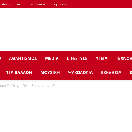
κή Απορρήτου
Επικοινωνία
Ροή ειδήσεων
Ο
ΑΘΛΗΤΙΣΜΟΣ
ΜEDIA
LIFESTYLE
ΥΓΕΙΑ
ΤΕΧΝΟΛ
ΠΕΡΙΒΑΛΛΟΝ
ΜΟΥΣΙΚΗ
ΨΥΧΟΛΟΓΙΑ
ΕΚΚΛΗΣΙΑ
ύκα Γιόβιτς – Πότε θα ανακοινωθεί