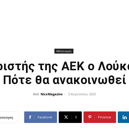
Αθλητισμός
ιστής της ΑΕΚ ο Λούκα
Πότε θα ανακοινωθεί
Από
NiceMagazine
-
5 Αυγούστου 2025
Facebook
X
Pinterest
οποίηση