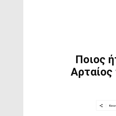
Ποιος ή
Αρταίος 
Κοιν