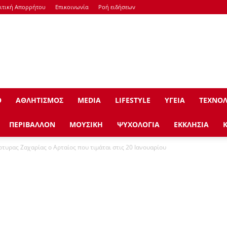
ιτική Απορρήτου
Επικοινωνία
Ροή ειδήσεων
Ο
ΑΘΛΗΤΙΣΜΟΣ
ΜEDIA
LIFESTYLE
ΥΓΕΙΑ
ΤΕΧΝΟΛ
ΠΕΡΙΒΑΛΛΟΝ
ΜΟΥΣΙΚΗ
ΨΥΧΟΛΟΓΙΑ
ΕΚΚΛΗΣΙΑ
ρτυρας Ζαχαρίας ο Αρταίος που τιμάται στις 20 Ιανουαρίου