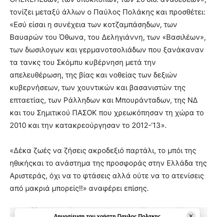
τονίζει μεταξύ άλλων ο Παύλος Πολάκης και προσθέτει:
«Εσύ είσαι η συνέχεια των κοτζαμπάσηδων, των
Βαυαρών του Όθωνα, του Δεληγιάννη, των «Βασιλέων»,
των δωσιλογων και γερμανοτσολιάδων που ξανάκαναν
τα τανκς του Σκόμπυ κυβέρνηση μετά την
απελευθέρωση, της βίας και νοθείας των δεξιών
κυβερνήσεων, των χουντικών και βασανιστών της
επταετίας, των Ράλληδων και Μπουράνταδων, της ΝΔ
και του Σημιτικού ΠΑΣΟΚ που χρεωκόπησαν τη χώρα το
2010 και την κατακρεούργησαν το 2012-‘13».
«Δέκα ζωές να ζήσεις ακροδεξιό παρτάλι, το μπόι της
ηθικήςκαι το ανάστημα της προσφοράς στην Ελλάδα της
Αριστεράς, όχι να το φτάσεις αλλά ούτε να το ατενίσεις
από μακριά μπορείς!!» αναφέρει επίσης.