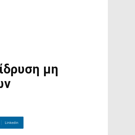
 ίδρυση μη
ων
Linkedin