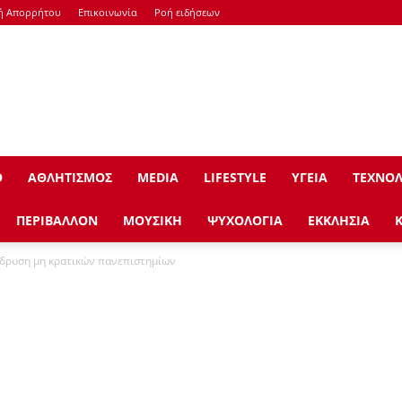
κή Απορρήτου
Επικοινωνία
Ροή ειδήσεων
Ο
ΑΘΛΗΤΙΣΜΟΣ
ΜEDIA
LIFESTYLE
ΥΓΕΙΑ
ΤΕΧΝΟΛ
ΠΕΡΙΒΑΛΛΟΝ
ΜΟΥΣΙΚΗ
ΨΥΧΟΛΟΓΙΑ
ΕΚΚΛΗΣΙΑ
 ίδρυση μη κρατικών πανεπιστημίων