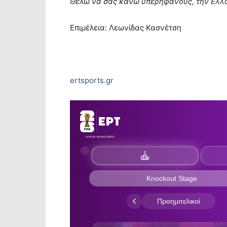
Θέλω να σας κάνω υπερήφανους, την Ελλά
Επιμέλεια: Λεωνίδας Κασνέτση
ertsports.gr