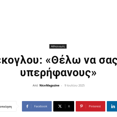
Αθλητισμός
κογλου: «Θέλω να σα
υπερήφανους»
Από
NiceMagazine
-
9 Ιουλίου 2025
Facebook
X
Pinterest
οποίηση