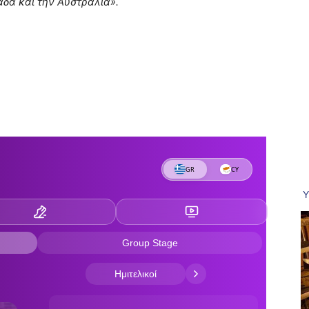
δα και την Αυστραλία».