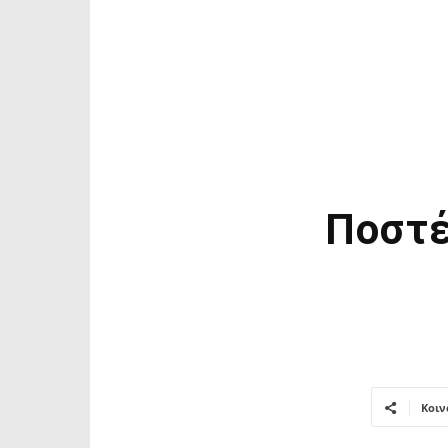
Ποστέ
Κοιν