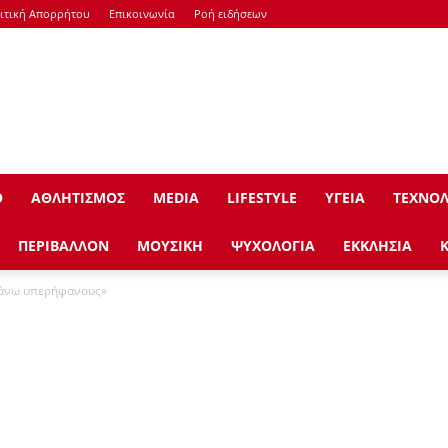
ιτική Απορρήτου
Επικοινωνία
Ροή ειδήσεων
Ο
ΑΘΛΗΤΙΣΜΟΣ
ΜEDIA
LIFESTYLE
ΥΓΕΙΑ
ΤΕΧΝΟΛ
ΠΕΡΙΒΑΛΛΟΝ
ΜΟΥΣΙΚΗ
ΨΥΧΟΛΟΓΙΑ
ΕΚΚΛΗΣΙΑ
κάνω υπερήφανους»