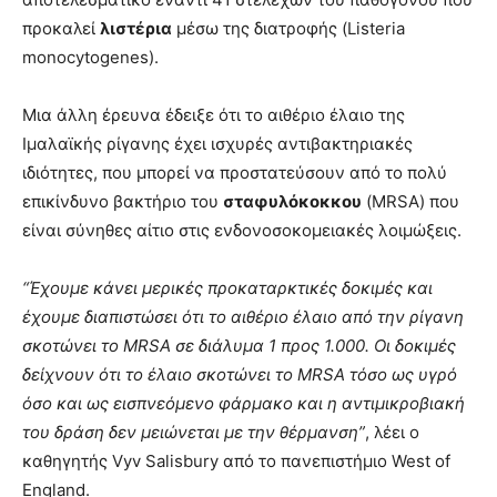
προκαλεί
λιστέρια
μέσω της διατροφής (Listeria
monocytogenes).
Μια άλλη έρευνα έδειξε ότι το αιθέριο έλαιο της
Ιμαλαϊκής ρίγανης έχει ισχυρές αντιβακτηριακές
ιδιότητες, που μπορεί να προστατεύσουν από το πολύ
επικίνδυνο βακτήριο του
σταφυλόκοκκου
(MRSA) που
είναι σύνηθες αίτιο στις ενδονοσοκομειακές λοιμώξεις.
“Έχουμε κάνει μερικές προκαταρκτικές δοκιμές και
έχουμε διαπιστώσει ότι το αιθέριο έλαιο από την ρίγανη
σκοτώνει το MRSA σε διάλυμα 1 προς 1.000. Οι δοκιμές
δείχνουν ότι το έλαιο σκοτώνει το MRSA τόσο ως υγρό
όσο και ως εισπνεόμενο φάρμακο και η αντιμικροβιακή
του δράση δεν μειώνεται με την θέρμανση”
, λέει ο
καθηγητής Vyv Salisbury από το πανεπιστήμιο West of
England.