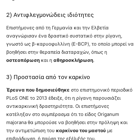
2) Αντιφλεγμονώδεις ιδιότητες
Επιστήμονες από τη Γερμανία και την Ελβετία
αναγνώρισαν ένα δραστικό συστατικό στην ρίγανη,
γνωστό ως β-καρυοφυλλίνη (E-BCP), το οποίο μπορεί να
βοηθήσει στην θεραπεία διαταραχών, όπως η
οστεοπόρωση
και η
αθηροσκλήρωση
.
3) Προστασία από τον καρκίνο
Έρευνα που δημοσιεύθηκε
στο επιστημονικό περιοδικό
PLoS ONE το 2013 έδειξε, ότι η ρίγανη παρουσιάζει
αντικαρκινική δραστηριότητα. Οι επιστήμονες
κατέληξαν στο συμπέρασμα ότι το είδος Origanum
majorana θα μπορούσε να βοηθήσει στην πρόληψη και
την αντιμετώπιση του
καρκίνου του μαστού
με
επιβράδυνση, ή παύση της εξέλιξής του.