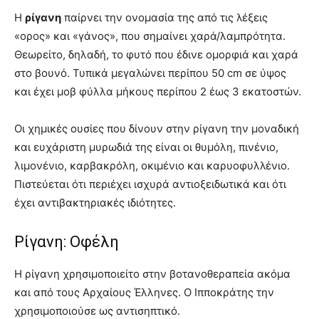
Η
ρίγανη
παίρνει την ονομασία της από τις λέξεις
«ορος» και «γάνος», που σημαίνει χαρά/λαμπρότητα.
Θεωρείτο, δηλαδή, το φυτό που έδινε ομορφιά και χαρά
στο βουνό. Τυπικά μεγαλώνει περίπου 50 cm σε ύψος
και έχει μοβ φύλλα μήκους περίπου 2 έως 3 εκατοστών.
Οι χημικές ουσίες που δίνουν στην ρίγανη την μοναδική
και ευχάριστη μυρωδιά της είναι οι θυμόλη, πινένιο,
λιμονένιο, καρβακρόλη, οκιμένιο και καρυοφυλλένιο.
Πιστεύεται ότι περιέχει ισχυρά αντιοξειδωτικά και ότι
έχει αντιβακτηριακές ιδιότητες.
Ρίγανη: Οφέλη
Η ρίγανη χρησιμοποιείτο στην βοτανοθεραπεία ακόμα
και από τους Αρχαίους Έλληνες. Ο Ιπποκράτης την
χρησιμοποιούσε ως αντισηπτικό.