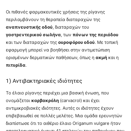
Οι πιθανές φαρμακευτικές χρήσεις της ρίγανης
περιλαμβάνουν τη θεραπεία διαταραχών της
αναπνευστικής οδού
, διαταραχών του
γαστρεντερικού σωλήνα
, των
πόνων της περιόδου
και των διαταραχών της
ουροφόρου οδού
. Με τοπική
εφαρμογή μπορεί να βοηθήσει στην αντιμετώπιση
ορισμένων δερματικών παθήσεων, όπως η
ακμή
και η
πιτυρίδα
.
1) Αντιβακτηριακές ιδιότητες
Το έλαιο ρίγανης περιέχει μια βασική ένωση, που
ονομάζεται
καρβακρόλη
(carvacrol) και έχει
αντιμικροβιακές ιδιότητες. Αυτές οι ιδιότητες έχουν
επιβεβαιωθεί σε πολλές μελέτες. Μια ομάδα ερευνητών
διαπίστωσε ότι το αιθέριο έλαιο Origanum vulgare ήταν
αποτελεσματικό έναντι 41 στελεχών του παθογόνου που