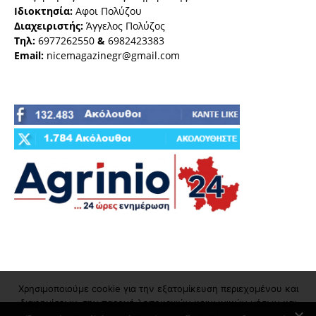
Ιδιοκτησία:
Αφοι Πολύζου
Διαχειριστής:
Άγγελος Πολύζος
Τηλ:
6977262550
&
6982423383
Email:
nicemagazinegr@gmail.com
Χρησιμοποιούμε cookie για την εξατομίκευση περιεχομένου και
διαφημίσεων, την παροχή λειτουργιών κοινωνικών μέσων και