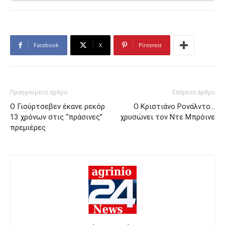
Facebook
X
Pinterest
Προηγούμενο άρθρο
Επόμενο άρθρο
Ο Γιούρτσεβεν έκανε ρεκόρ
Ο Κριστιάνο Ρονάλντο…
13 χρόνων στις “πράσινες”
χρυσώνει τον Ντε Μπρόινε
πρεμιέρες