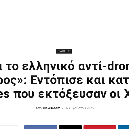
ΕΙΔΗΣΕΙΣ
α το ελληνικό αντί-dr
ος»: Εντόπισε και κα
es που εκτόξευσαν οι 
Από
Newsroom
-
6 Αυγούστου 2025