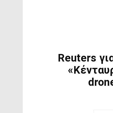
Reuters γι
«Κένταυρ
dron