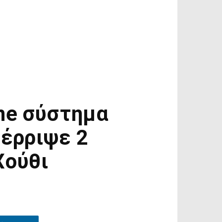
one σύστημα
τέρριψε 2
Χούθι