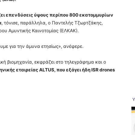
ζει επενδύσεις ύψους περίπου 800 εκατομμυρίων
α
, τόνισε, παράλληλα, ο Παντελής Τζωρτζάκης,
ου Αμυντικής Καινοτομίας (ΕΛΚΑΚ).
υμε για την άμυνα ετησίως», ανέφερε.
τική βιομηχανία, εκφράζει στο τηλεγράφημα και ο
νικής εταιρείας ALTUS, που εξάγει ήδη ISR drones