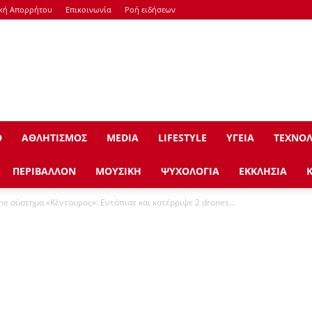
ική Απορρήτου
Επικοινωνία
Ροή ειδήσεων
Ο
ΑΘΛΗΤΙΣΜΟΣ
ΜEDIA
LIFESTYLE
ΥΓΕΙΑ
ΤΕΧΝΟΛ
ΠΕΡΙΒΑΛΛΟΝ
ΜΟΥΣΙΚΗ
ΨΥΧΟΛΟΓΙΑ
ΕΚΚΛΗΣΙΑ
one σύστημα «Κένταυρος»: Εντόπισε και κατέρριψε 2 drones...