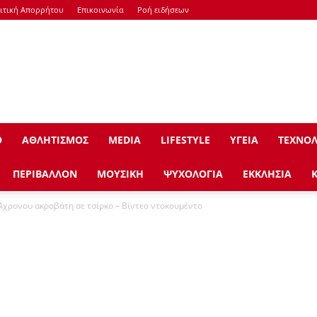
ιτική Απορρήτου
Επικοινωνία
Ροή ειδήσεων
Ο
ΑΘΛΗΤΙΣΜΟΣ
ΜEDIA
LIFESTYLE
ΥΓΕΙΑ
ΤΕΧΝΟΛ
ΠΕΡΙΒΑΛΛΟΝ
ΜΟΥΣΙΚΗ
ΨΥΧΟΛΟΓΙΑ
ΕΚΚΛΗΣΙΑ
4χρονου ακροβάτη σε τσίρκο – Βίντεο ντοκουμέντο