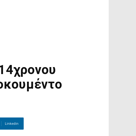
 14χρονου
τοκουμέντο
Linkedin