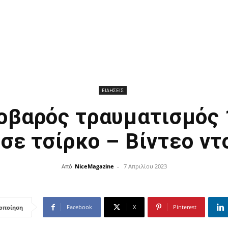
ΕΙΔΗΣΕΙΣ
οβαρός τραυματισμός
σε τσίρκο – Βίντεο ν
Από
NiceMagazine
-
7 Απριλίου 2023
Facebook
X
Pinterest
οποίηση