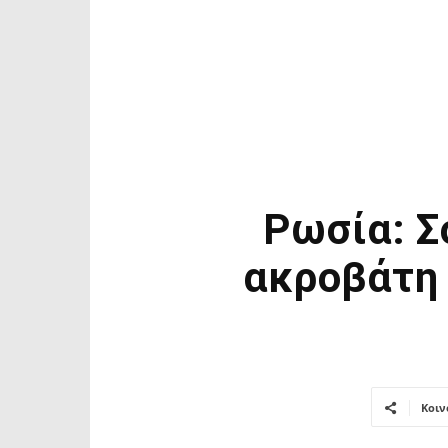
Ρωσία: Σ
ακροβάτη 
Κοιν