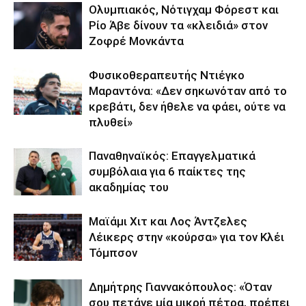
Ολυμπιακός, Νότιγχαμ Φόρεστ και
Ρίο Άβε δίνουν τα «κλειδιά» στον
Ζοφρέ Μονκάντα
Φυσικοθεραπευτής Ντιέγκο
Μαραντόνα: «Δεν σηκωνόταν από το
κρεβάτι, δεν ήθελε να φάει, ούτε να
πλυθεί»
Παναθηναϊκός: Επαγγελματικά
συμβόλαια για 6 παίκτες της
ακαδημίας του
Μαϊάμι Χιτ και Λος Άντζελες
Λέικερς στην «κούρσα» για τον Κλέι
Τόμπσον
Δημήτρης Γιαννακόπουλος: «Όταν
σου πετάνε μία μικρή πέτρα, πρέπει