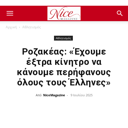
Αρχική
Αθλητισμός
Αθλητισμός
Ροζακέας: «Έχουμε
έξτρα κίνητρο να
κάνουμε περήφανους
όλους τους Έλληνες»
Από
NiceMagazine
-
9 Ιουλίου 2025