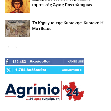
ιαματικός Άγιος Παντελεήμων
Το Κήρυγμα της Κυριακής. Κυριακή Η´
Ματθαίου