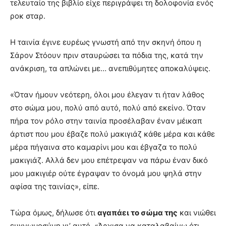
τελευταίο της βιβλίο είχε περιγράψει τη δολοφονία ενός
ροκ σταρ.
Η ταινία έγινε ευρέως γνωστή από την σκηνή όπου η
Σάρον Στόουν πριν σταυρώσει τα πόδια της, κατά την
ανάκριση, τα απλώνει με… ανεπιθύμητες αποκαλύψεις.
«Όταν ήμουν νεότερη, όλοι μου έλεγαν τι ήταν λάθος
στο σώμα μου, πολύ από αυτό, πολύ από εκείνο. Όταν
πήρα τον ρόλο στην ταινία προσέλαβαν έναν μέικαπ
άρτιστ που μου έβαζε πολύ μακιγιάζ κάθε μέρα και κάθε
μέρα πήγαινα στο καμαρίνι μου και έβγαζα το πολύ
μακιγιάζ. Αλλά δεν μου επέτρεψαν να πάρω έναν δικό
μου μακιγιέρ ούτε έγραψαν το όνομά μου ψηλά στην
αφίσα της ταινίας», είπε.
Τώρα όμως, δήλωσε ότι
αγαπάει το σώμα της
και νιώθει
ευγνωμοσύνη γι’ αυτό. «Άρχισα να καταλαβαίνω ότι