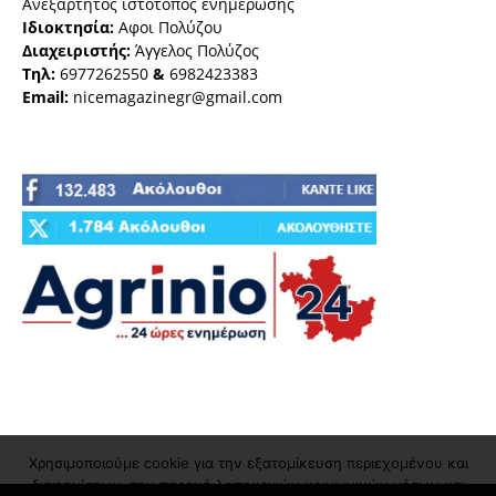
Ανεξάρτητος ιστότοπος ενημέρωσης
Ιδιοκτησία:
Αφοι Πολύζου
Διαχειριστής:
Άγγελος Πολύζος
Τηλ:
6977262550
&
6982423383
Email:
nicemagazinegr@gmail.com
Χρησιμοποιούμε cookie για την εξατομίκευση περιεχομένου και
διαφημίσεων, την παροχή λειτουργιών κοινωνικών μέσων και