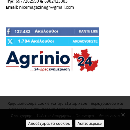
Τηλ:
6977262550
&
6982423383
Email:
nicemagazinegr@gmail.com
Χρησιμοποιούμε cookie για την εξατομίκευση περιεχομένου και
διαφημίσεων, την παροχή λειτουργιών κοινωνικών μέσων και
την ανάλυση της επισκεψιμότητάς μας
Όροι χρήσης
Πολιτική Απορρήτου
Ταυτότητα
Επικοινωνία
Αποδέχομαι τα cookies
Λεπτομέρειες
© nicemagazine