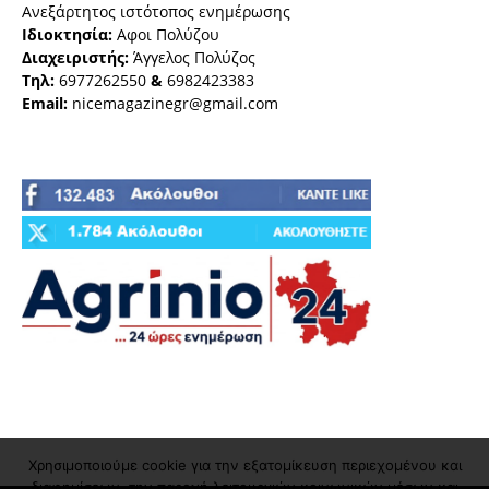
Ανεξάρτητος ιστότοπος ενημέρωσης
Ιδιοκτησία:
Αφοι Πολύζου
Διαχειριστής:
Άγγελος Πολύζος
Τηλ:
6977262550
&
6982423383
Email:
nicemagazinegr@gmail.com
Χρησιμοποιούμε cookie για την εξατομίκευση περιεχομένου και
διαφημίσεων, την παροχή λειτουργιών κοινωνικών μέσων και