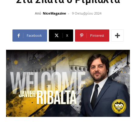
Από
NiceMagazine
-
9 Οκτωβρίου 2024
Facebook
X
Pinterest