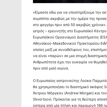
«Είμαστε εδώ για να υποστηρίξουμε την ε
συμπίπτει ακριβώς με την ημέρα της προσ
στο φεγγάρι πριν από 50 ακριβώς χρόνια».
ιατρός – ερευνητής στο Ευρωπαϊκό Κέντρο
Ευρωπαϊκού Οργανισμού Διαστήματος (ESA
Αθηναϊκού-Μακεδονικού Πρακτορείου Ειδήσ
οποίες μαζί με συναδέλφους του, επιστήμο
να είναι «παρών» σε μια στιγμή διαστημικής
Ανθρωπότητα έχει την ευκαιρία να θυμηθεί
πριν από μισό αιώνα.
Ο Ευρωπαίος αστροναύτης Λούκα Παρμιτάν
θα χρησιμοποιήσει το διαστημικό σκάφος 
Άντριου Μόργκαν (Andrew Morgan) και το
Skvortsov). Πρόκειται για τη δεύτερη απο
ύστερα από μία πτήση και παραμονή 166 η