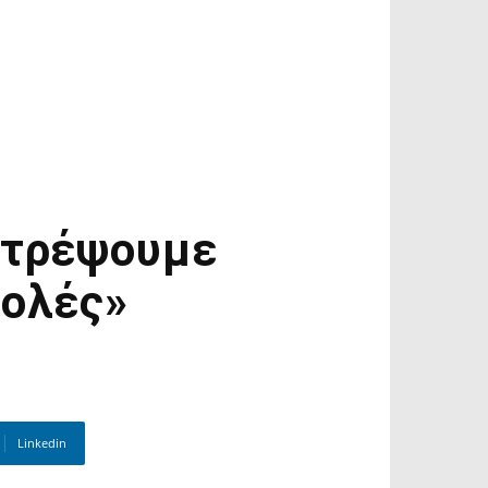
στρέψουμε
τολές»
Linkedin