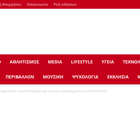
κή Απορρήτου
Επικοινωνία
Ροή ειδήσεων
Ο
ΑΘΛΗΤΙΣΜΟΣ
ΜEDIA
LIFESTYLE
ΥΓΕΙΑ
ΤΕΧΝΟΛ
ΠΕΡΙΒΑΛΛΟΝ
ΜΟΥΣΙΚΗ
ΨΥΧΟΛΟΓΙΑ
ΕΚΚΛΗΣΙΑ
ναμένεται να επιστρέψουμε για πιο μακροχρόνιες αποστολές»