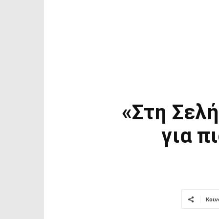
«Στη Σελ
για π
Κοιν