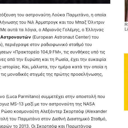
κτόξευση του αστροναύτη Λούκα Παρμιτάνο, η οποία
ελήνωσης του Νιλ Άρμστρογκ και του Μπαζ Όλντριν
 Με αυτά τα λόγια, ο Αδριανός Γολέμης, ο Έλληνας
Αστροναυτών
(European Astronaut Center) του
), περιέγραψε στον ραδιοφωνικό σταθμό του
εων «Πρακτορείο 104,9 FM», τις συνθήκες υπό τις
νες από την Ευρώπη και τη Ρωσία, έχει την ευκαιρία
 ιστορίας. Και, μάλιστα, την ημέρα κατά την οποία η
 τις μοναδικές στιγμές της πρώτης προσελήνωσης,
ο (Luca Parmitano) συμμετέχει στην αποστολή που
Soyuz MS-13 μαζί με τον αστροναύτη της NASA
ν Ρώσο κοσμοναύτη Αλεξάντερ Σκορτσόφ (Alexander
στολή του Παρμιτάνο στον Διεθνή Διαστημικό Σταθμό,
μερών το 2013. Οι Σκορτσόφ και Παρμιτάνοφ