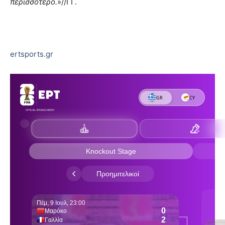
περισσότερο.
»//ΓΓ.
ertsports.gr