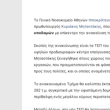
Το Γενικό Νοσοκομείο Αθηνών
Ιπποκράτειο
πρωθυπουργός
Κυριάκος Μητσοτάκης
, όπ
υποδομών
με επίκεντρο την ανακαίνιση 
Σκοπός της ανακοίνωσης είναι τα ΤΕΠ του
υψηλών προδιαγραφών κέντρο επείγουσας ι
Μητσοτάκης ξεναγήθηκε στους χώρους του
εργασιών, που πραγματοποιούνται σε φάσε
προς τους πολίτες, και οι οποίες αναμένε
Το ανακαινισμένο Τμήμα θα καλύπτει έκτ
282 τ.μ. συγκριτικά με την υφιστάμενη δομ
περίθαλψη ενός μεγάλου εύρους περιστατι
Μεταξύ άλλων, στο νέο ΤΕΠ θα λειτουργο