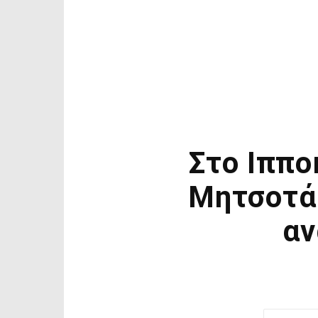
Στο Ιππο
Μητσοτάκ
αν