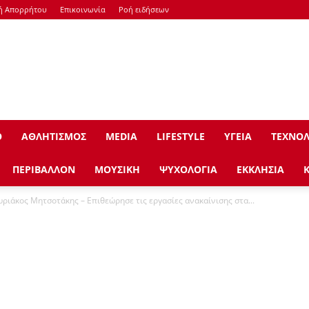
κή Απορρήτου
Επικοινωνία
Ροή ειδήσεων
Ο
ΑΘΛΗΤΙΣΜΟΣ
ΜEDIA
LIFESTYLE
ΥΓΕΙΑ
ΤΕΧΝΟΛ
ΠΕΡΙΒΑΛΛΟΝ
ΜΟΥΣΙΚΗ
ΨΥΧΟΛΟΓΙΑ
ΕΚΚΛΗΣΙΑ
υριάκος Μητσοτάκης – Επιθεώρησε τις εργασίες ανακαίνισης στα...