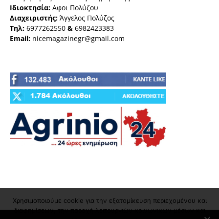
Ιδιοκτησία:
Αφοι Πολύζου
Διαχειριστής:
Άγγελος Πολύζος
Τηλ:
6977262550
&
6982423383
Email:
nicemagazinegr@gmail.com
Χρησιμοποιούμε cookie για την εξατομίκευση περιεχομένου και
διαφημίσεων, την παροχή λειτουργιών κοινωνικών μέσων και