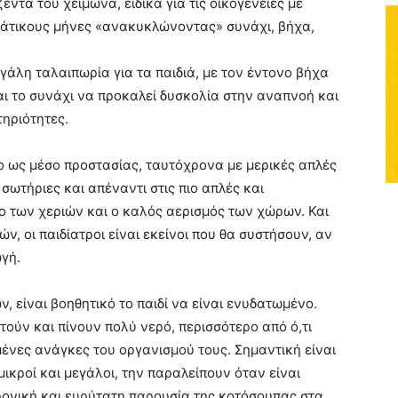
έντα του χειμώνα, ειδικά για τις οικογένειες με
ιάτικους μήνες «ανακυκλώνοντας» συνάχι, βήχα,
γάλη ταλαιπωρία για τα παιδιά, με τον έντονο βήχα
αι το συνάχι να προκαλεί δυσκολία στην αναπνοή και
τηριότητες.
λιο ως μέσο προστασίας, ταυτόχρονα με μερικές απλές
σωτήριες και απέναντι στις πιο απλές και
ο των χεριών και ο καλός αερισμός των χώρων. Και
ν, οι παιδίατροι είναι εκείνοι που θα συστήσουν, αν
γή.
, είναι βοηθητικό το παιδί να είναι ενυδατωμένο.
ούν και πίνουν πολύ νερό, περισσότερο από ό,τι
ένες ανάγκες του οργανισμού τους. Σημαντική είναι
μικροί και μεγάλοι, την παραλείπουν όταν είναι
ρονική και ευρύτατη παρουσία της κοτόσουπας στα