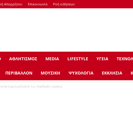
ική Απορρήτου
Επικοινωνία
Ροή ειδήσεων
Ο
ΑΘΛΗΤΙΣΜΟΣ
ΜEDIA
LIFESTYLE
ΥΓΕΙΑ
ΤΕΧΝΟΛ
ΠΕΡΙΒΑΛΛΟΝ
ΜΟΥΣΙΚΗ
ΨΥΧΟΛΟΓΙΑ
ΕΚΚΛΗΣΙΑ
α αντιμετωπίσετε τις παιδικές ιώσεις