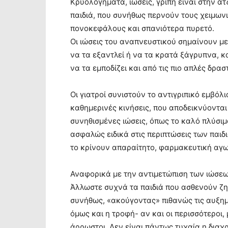
Κρυολογήματα, ιώσεις, γρίπη είναι στην ατζ
παιδιά, που συνήθως περνούν τους χειμων
πονοκεφάλους και σπανιότερα πυρετό.
Οι ιώσεις του αναπνευστικού σημαίνουν με
να τα εξαντλεί ή να τα κρατά ξάγρυπνα, κ
να τα εμποδίζει και από τις πιο απλές δρασ
Οι γιατροί συνιστούν το αντιγριπικό εμβό
καθημερινές κινήσεις, που αποδεικνύονται 
συνηθισμένες ιώσεις, όπως το καλό πλύσιμ
ασφαλώς ειδικά στις περιπτώσεις των παιδιώ
το κρίνουν απαραίτητο, φαρμακευτική αγω
Αναφορικά με την αντιμετώπιση των ιώσεων
Άλλωστε συχνά τα παιδιά που ασθενούν ζητ
συνήθως, «ακούγοντας» πιθανώς τις αυξημ
όμως και η τροφή- αν και οι περισσότεροι, 
άρρωστοι. Δεν είναι πάντως τυχαία η διαχ