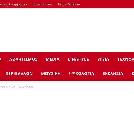
ιτική Απορρήτου
Επικοινωνία
Ροή ειδήσεων
Ο
ΑΘΛΗΤΙΣΜΟΣ
ΜEDIA
LIFESTYLE
ΥΓΕΙΑ
ΤΕΧΝΟΛ
ΠΕΡΙΒΑΛΛΟΝ
ΜΟΥΣΙΚΗ
ΨΥΧΟΛΟΓΙΑ
ΕΚΚΛΗΣΙΑ
ρτούνη και Ποντένσε