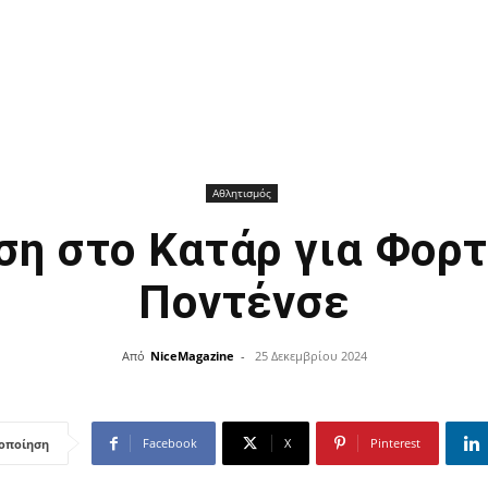
Αθλητισμός
ση στο Κατάρ για Φορτ
Ποντένσε
Από
NiceMagazine
-
25 Δεκεμβρίου 2024
Facebook
X
Pinterest
οποίηση