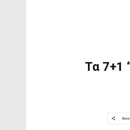
Τα 7+1
Κοιν