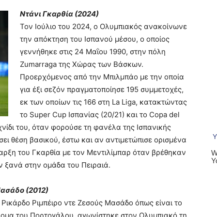
Ντάνι Γκαρθία (2024)
Τον Ιούλιο του 2024, ο Ολυμπιακός ανακοίνωνε
την απόκτηση του Ισπανού μέσου, ο οποίος
γεννήθηκε στις 24 Μαΐου 1990, στην πόλη
Zumarraga της Χώρας των Βάσκων.
Προερχόμενος από την Μπιλμπάο με την οποία
για έξι σεζόν πραγματοποίησε 195 συμμετοχές,
εκ των οποίων τις 166 στη La Liga, κατακτώντας
το Super Cup Ισπανίας (20/21) και το Copa del
χνίδι του, όταν φορούσε τη φανέλα της Ισπανικής
σει θέση βασικού, έστω και αν αντιμετώπισε ορισμένα
αρξη του Γκαρθία με τον Μεντιλίμπαρ όταν βρέθηκαν
ν ξανά στην ομάδα του Πειραιά.
ασάδο (2012)
Ρικάρδο Ριμπέιρο ντε Ζεσούς Μασάδο όπως είναι το
ομα του Πορτογάλου, αγωνίστηκε στον Ολυμπιακό τη