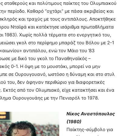
ς σταθερούς και πολύτιμους παίκτες του Ολυμπιακού
την περίοδο. Καθαρό “οχτάρι” με πάσα ακριβείας και
σκληρός και τραχύς με τους αντιπάλους. Αποκτήθηκε
αύρου Νταϊφά και κατέκτησε ισάριθμα πρωταθλήματα
αι 1983). Χωρίς πολλά τέρματα στο ενεργητικό του,
μειώσει γκολ στο περίφημο μπαράζ του Βόλου με 2-1
 «αιωνίου» αντιπάλου, ενώ τον Μάιο του ’83
φωσε με δικό του γκολ το Παναθηναϊκός –
κός 0-1. Η όψη με το μουστάκι, μπορεί να μην
μπε σε Ουρουγουανό, ωστόσο η δύναμη και στο στυλ
ιού του, δεν άφηναν περιθώριο για διαφορετικές
. Εκτός από τον Ολυμπιακό, είχε κατακτήσει και ένα
λημα Ουρουγουάης με την Πενιαρόλ το 1978.
Νίκος Αναστόπουλος
(1980)
Παίκτης-σύμβολο για