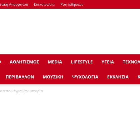
ιτική Απορρήτου
Επικοινωνία
Ροή ειδήσεων
Ο
ΑΘΛΗΤΙΣΜΟΣ
ΜEDIA
LIFESTYLE
ΥΓΕΙΑ
ΤΕΧΝΟΛ
ΠΕΡΙΒΑΛΛΟΝ
ΜΟΥΣΙΚΗ
ΨΥΧΟΛΟΓΙΑ
ΕΚΚΛΗΣΙΑ
κια που έγραψαν ιστορία