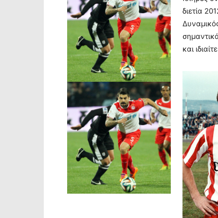
διετία 20
Δυναμικό
σημαντικ
και ιδιαί