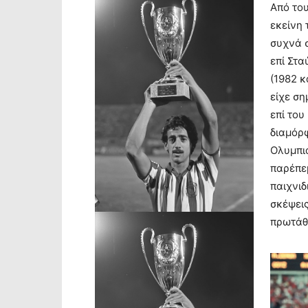
Από του
εκείνη 
συχνά 
επί Στ
(1982 κ
είχε ση
επί του
διαμόρ
Ολυμπια
παρέπε
παιχνιδ
σκέψεις
πρωτάθ