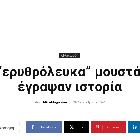
Αθλητισμός
 “ερυθρόλευκα” μουστά
έγραψαν ιστορία
Από
NiceMagazine
-
26 Δεκεμβρίου 2024
Facebook
X
Pinterest
οποίηση