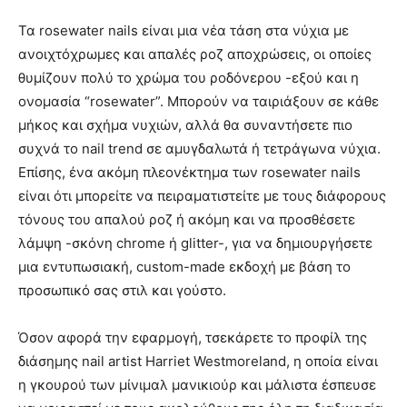
Τα rosewater nails είναι μια νέα τάση στα νύχια με
ανοιχτόχρωμες και απαλές ροζ αποχρώσεις, οι οποίες
θυμίζουν πολύ το χρώμα του ροδόνερου -εξού και η
ονομασία “rosewater”. Μπορούν να ταιριάξουν σε κάθε
μήκος και σχήμα νυχιών, αλλά θα συναντήσετε πιο
συχνά το nail trend σε αμυγδαλωτά ή τετράγωνα νύχια.
Επίσης, ένα ακόμη πλεονέκτημα των rosewater nails
είναι ότι μπορείτε να πειραματιστείτε με τους διάφορους
τόνους του απαλού ροζ ή ακόμη και να προσθέσετε
λάμψη -σκόνη chrome ή glitter-, για να δημιουργήσετε
μια εντυπωσιακή, custom-made εκδοχή με βάση το
προσωπικό σας στιλ και γούστο.
Όσον αφορά την εφαρμογή, τσεκάρετε το προφίλ της
διάσημης nail artist Harriet Westmoreland, η οποία είναι
η γκουρού των μίνιμαλ μανικιούρ και μάλιστα έσπευσε