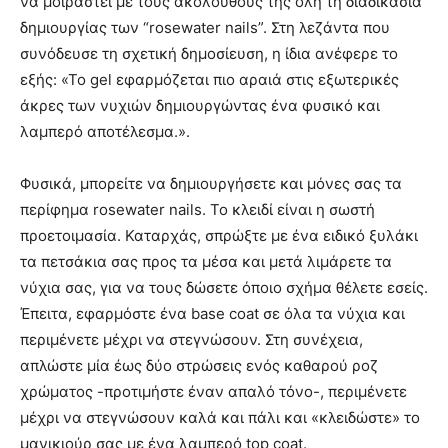
να μοιραστεί με τους ακολούθους της όλη τη διαδικασία
δημιουργίας των “rosewater nails”. Στη λεζάντα που
συνόδευσε τη σχετική δημοσίευση, η ίδια ανέφερε το
εξής: «Το gel εφαρμόζεται πιο αραιά στις εξωτερικές
άκρες των νυχιών δημιουργώντας ένα φυσικό και
λαμπερό αποτέλεσμα.».
Φυσικά, μπορείτε να δημιουργήσετε και μόνες σας τα
περίφημα rosewater nails. Το κλειδί είναι η σωστή
προετοιμασία. Καταρχάς, σπρώξτε με ένα ειδικό ξυλάκι
τα πετσάκια σας προς τα μέσα και μετά λιμάρετε τα
νύχια σας, για να τους δώσετε όποιο σχήμα θέλετε εσείς.
Έπειτα, εφαρμόστε ένα base coat σε όλα τα νύχια και
περιμένετε μέχρι να στεγνώσουν. Στη συνέχεια,
απλώστε μία έως δύο στρώσεις ενός καθαρού ροζ
χρώματος -προτιμήστε έναν απαλό τόνο-, περιμένετε
μέχρι να στεγνώσουν καλά και πάλι και «κλειδώστε» το
μανικιούρ σας με ένα λαμπερό top coat.