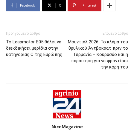
Facebook
X
Pinterest
Προηγούμενο άρθρο
Επόμενο άρθρο
Το Leapmotor B05 θέλει να
Μουντιάλ 2026: Το κλάμα του
διεκδικήσει μερίδια στην
θρυλικού Άντβοκαατ πριν το
κατηγορίας C της Ευρώπης
Γερμανία – Κουρασάο και η
παραίτηση για να φροντίσει
την κόρη του
NiceMagazine