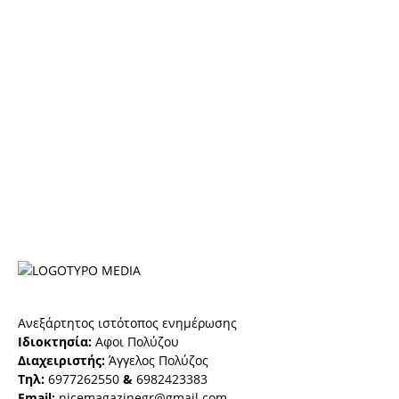
Ανεξάρτητος ιστότοπος ενημέρωσης
Ιδιοκτησία:
Αφοι Πολύζου
Διαχειριστής:
Άγγελος Πολύζος
Τηλ:
6977262550
&
6982423383
Email:
nicemagazinegr@gmail.com