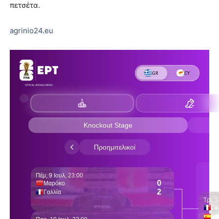
πετσέτα.
agrinio24.eu