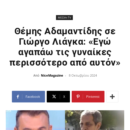
ΜEDIA-TV
Θέμης Αδαμαντίδης σε
Γιώργο Λιάγκα: «Εγώ
αγαπάω τις γυναίκες
περισσότερο από αυτόν»
Από
NiceMagazine
-
8 Οκτωβρίου 2024
Facebook
X
Pinterest