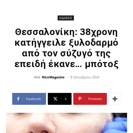
ΕΙΔΗΣΕΙΣ
Θεσσαλονίκη: 38χρονη
κατήγγειλε ξυλοδαρμό
από τον σύζυγό της
επειδή έκανε… μπότοξ
Από
NiceMagazine
-
8 Οκτωβρίου 2024
Facebook
X
Pinterest