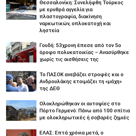
Θεσσαλονίκη: Συνελήφθη Τούρκος
με ερυθρά αγγελία για
πλαστογραφία, διακίνηση
ναρκωτικών, οπλοκατοχή και
ληστεία
Γουδή: 53χρονη έπεσε από τον 5ο
όροφο πολυκατοικίας – Ανασύρθηκε
χωρίς τις αισθήσεις της
Το ΠΑΣΟΚ ανεβάζει στροφές και ο
Ανδρουλάκης ετοιμάζει τη «μάχη»
της ΔΕΘ
Ολοκληρώθηκαν οι αυτοψίες στο
Πόρτο Γερμενό: Πάνω από 100 σπίτια
με ολοκληρωτικές ή σοβαρές ζημιές
ΕΛΑΣ: Επτά χρόνια μετά, ο