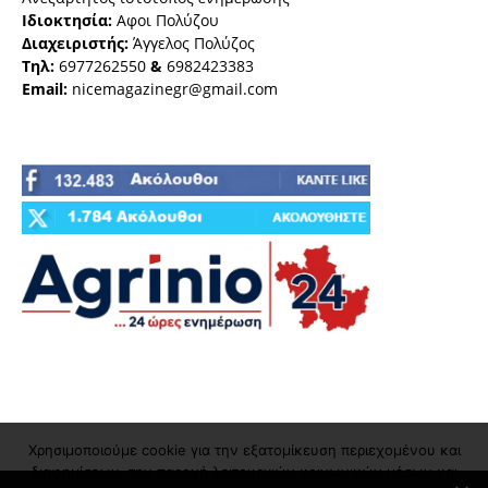
Ιδιοκτησία:
Αφοι Πολύζου
Διαχειριστής:
Άγγελος Πολύζος
Τηλ:
6977262550
&
6982423383
Email:
nicemagazinegr@gmail.com
Χρησιμοποιούμε cookie για την εξατομίκευση περιεχομένου και
διαφημίσεων, την παροχή λειτουργιών κοινωνικών μέσων και