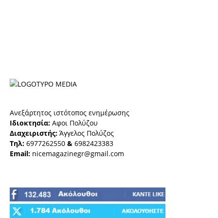
Ανεξάρτητος ιστότοπος ενημέρωσης
Ιδιοκτησία:
Αφοι Πολύζου
Διαχειριστής:
Άγγελος Πολύζος
Τηλ:
6977262550
&
6982423383
Email:
nicemagazinegr@gmail.com