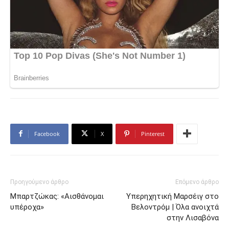
Facebook
X
Pinterest
Προηγούμενο άρθρο
Επόμενο άρθρο
Μπαρτζώκας: «Αισθάνομαι
Υπερηχητική Μαρσέιγ στο
υπέροχα»
Βελοντρόμ | Όλα ανοιχτά
στην Λισαβόνα