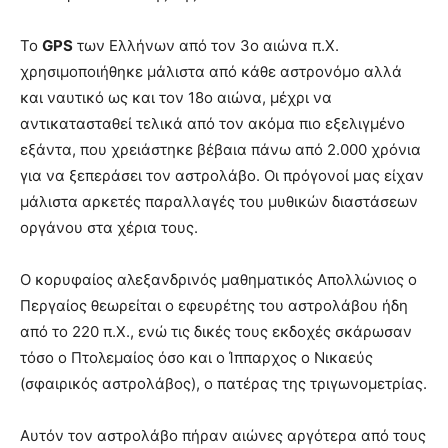
Το
GPS
των Ελλήνων από τον 3ο αιώνα π.Χ.
χρησιμοποιήθηκε μάλιστα από κάθε αστρονόμο αλλά
και ναυτικό ως και τον 18ο αιώνα, μέχρι να
αντικατασταθεί τελικά από τον ακόμα πιο εξελιγμένο
εξάντα, που χρειάστηκε βέβαια πάνω από 2.000 χρόνια
για να ξεπεράσει τον αστρολάβο. Οι πρόγονοί μας είχαν
μάλιστα αρκετές παραλλαγές του μυθικών διαστάσεων
οργάνου στα χέρια τους.
Ο κορυφαίος αλεξανδρινός μαθηματικός Απολλώνιος ο
Περγαίος θεωρείται ο εφευρέτης του αστρολάβου ήδη
από το 220 π.Χ., ενώ τις δικές τους εκδοχές σκάρωσαν
τόσο ο Πτολεμαίος όσο και ο Ίππαρχος ο Νικαεύς
(σφαιρικός αστρολάβος), ο πατέρας της τριγωνομετρίας.
Αυτόν τον αστρολάβο πήραν αιώνες αργότερα από τους