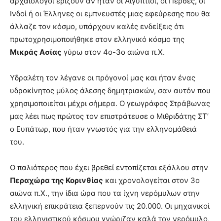
αρχαιολόγοι ερίζουν αν ήταν οι Αιγύπτιοι, οι Πέρσες, οι
Ινδοί ή οι Έλληνες οι εμπνευστές μιας εφεύρεσης που θα
άλλαζε τον κόσμο, υπάρχουν καλές ενδείξεις ότι
πρωτοχρησιμοποιήθηκε στον ελληνικό κόσμο της
Μικράς Ασίας
γύρω στον 4ο-3ο αιώνα π.Χ.
Υδραλέτη τον λέγανε οι πρόγονοί μας και ήταν ένας
υδροκίνητος μύλος άλεσης δημητριακών, σαν αυτόν που
χρησιμοποιείται μέχρι σήμερα. Ο γεωγράφος Στράβωνας
μας λέει πως πρώτος τον επιστράτευσε ο Μιθριδάτης ΣΤ’
ο Ευπάτωρ, που ήταν γνωστός για την ελληνομάθειά
του.
Ο παλιότερος που έχει βρεθεί εντοπίζεται εξάλλου στην
Περαχώρα της Κορινθίας
και χρονολογείται στον 3ο
αιώνα π.Χ., την ίδια ώρα που τα ίχνη νερόμυλων στην
ελληνική επικράτεια ξεπερνούν τις 20.000. Οι μηχανικοί
του ελληνιστικού κόσμου γνώριζαν καλά τον νερόμυλο,