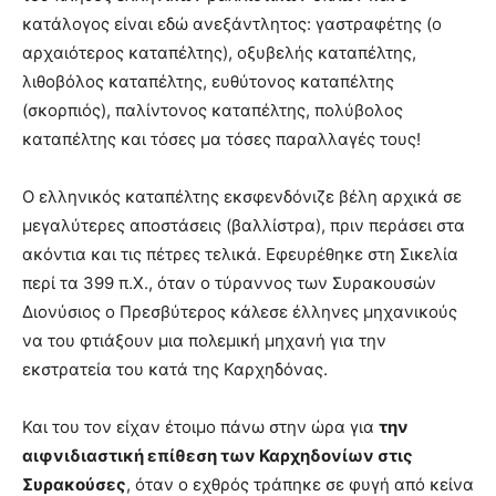
κατάλογος είναι εδώ ανεξάντλητος: γαστραφέτης (ο
αρχαιότερος καταπέλτης), οξυβελής καταπέλτης,
λιθοβόλος καταπέλτης, ευθύτονος καταπέλτης
(σκορπιός), παλίντονος καταπέλτης, πολύβολος
καταπέλτης και τόσες μα τόσες παραλλαγές τους!
Ο ελληνικός καταπέλτης εκσφενδόνιζε βέλη αρχικά σε
μεγαλύτερες αποστάσεις (βαλλίστρα), πριν περάσει στα
ακόντια και τις πέτρες τελικά. Εφευρέθηκε στη Σικελία
περί τα 399 π.Χ., όταν ο τύραννος των Συρακουσών
Διονύσιος ο Πρεσβύτερος κάλεσε έλληνες μηχανικούς
να του φτιάξουν μια πολεμική μηχανή για την
εκστρατεία του κατά της Καρχηδόνας.
Και του τον είχαν έτοιμο πάνω στην ώρα για
την
αιφνιδιαστική επίθεση των Καρχηδονίων στις
Συρακούσες
, όταν ο εχθρός τράπηκε σε φυγή από κείνα