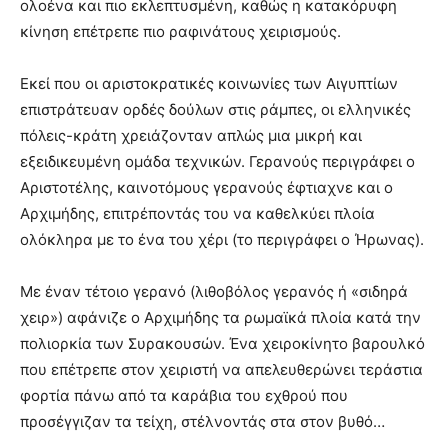
ολοένα και πιο εκλεπτυσμένη, καθώς η κατακόρυφη
κίνηση επέτρεπε πιο ραφινάτους χειρισμούς.
Εκεί που οι αριστοκρατικές κοινωνίες των Αιγυπτίων
επιστράτευαν ορδές δούλων στις ράμπες, οι ελληνικές
πόλεις-κράτη χρειάζονταν απλώς μια μικρή και
εξειδικευμένη ομάδα τεχνικών. Γερανούς περιγράφει ο
Αριστοτέλης, καινοτόμους γερανούς έφτιαχνε και ο
Αρχιμήδης, επιτρέποντάς του να καθελκύει πλοία
ολόκληρα με το ένα του χέρι (το περιγράφει ο Ήρωνας).
Με έναν τέτοιο γερανό (λιθοβόλος γερανός ή «σιδηρά
χειρ») αφάνιζε ο Αρχιμήδης τα ρωμαϊκά πλοία κατά την
πολιορκία των Συρακουσών. Ένα χειροκίνητο βαρουλκό
που επέτρεπε στον χειριστή να απελευθερώνει τεράστια
φορτία πάνω από τα καράβια του εχθρού που
προσέγγιζαν τα τείχη, στέλνοντάς στα στον βυθό…