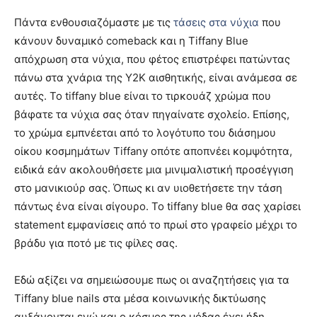
Πάντα ενθουσιαζόμαστε με τις
τάσεις στα νύχια
που
κάνουν δυναμικό comeback και η Tiffany Blue
απόχρωση στα νύχια, που φέτος επιστρέφει πατώντας
πάνω στα χνάρια της Y2K αισθητικής, είναι ανάμεσα σε
αυτές. Το tiffany blue είναι το τιρκουάζ χρώμα που
βάφατε τα νύχια σας όταν πηγαίνατε σχολείο. Επίσης,
το χρώμα εμπνέεται από το λογότυπο του διάσημου
οίκου κοσμημάτων Tiffany οπότε αποπνέει κομψότητα,
ειδικά εάν ακολουθήσετε μια μινιμαλιστική προσέγγιση
στο μανικιούρ σας. Όπως κι αν υιοθετήσετε την τάση
πάντως ένα είναι σίγουρο. Το tiffany blue θα σας χαρίσει
statement εμφανίσεις από το πρωί στο γραφείο μέχρι το
βράδυ για ποτό με τις φίλες σας.
Εδώ αξίζει να σημειώσουμε πως οι αναζητήσεις για τα
Tiffany blue nails στα μέσα κοινωνικής δικτύωσης
αυξάνονται ενώ και ο κόσμος της μόδας έχει ήδη