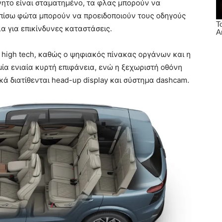
νητο είναι σταματημένο, τα φλας μπορούν να
α πίσω φώτα μπορούν να προειδοποιούν τους οδηγούς
α για επικίνδυνες καταστάσεις.
ι high tech, καθώς ο ψηφιακός πίνακας οργάνων και η
μία ενιαία κυρτή επιφάνεια, ενώ η ξεχωριστή οθόνη
κά διατίθενται head-up display και σύστημα dashcam.