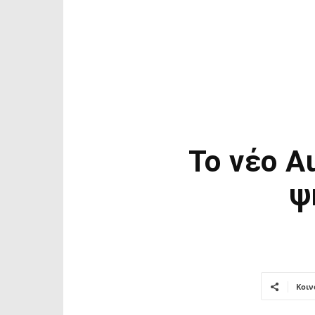
Το νέο A
ψ
Κοιν