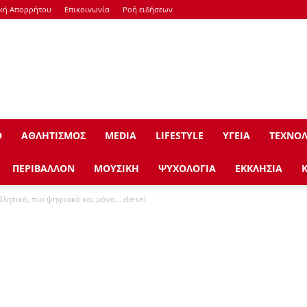
ική Απορρήτου
Επικοινωνία
Ροή ειδήσεων
Ο
ΑΘΛΗΤΙΣΜΟΣ
ΜEDIA
LIFESTYLE
ΥΓΕΙΑ
ΤΕΧΝΟΛ
ΠΕΡΙΒΑΛΛΟΝ
ΜΟΥΣΙΚΗ
ΨΥΧΟΛΟΓΙΑ
ΕΚΚΛΗΣΙΑ
βλητικό, πιο ψηφιακό και μόνο… diesel