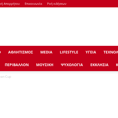
ική Απορρήτου
Επικοινωνία
Ροή ειδήσεων
Ο
ΑΘΛΗΤΙΣΜΟΣ
ΜEDIA
LIFESTYLE
ΥΓΕΙΑ
ΤΕΧΝΟΛ
ΠΕΡΙΒΑΛΛΟΝ
ΜΟΥΣΙΚΗ
ΨΥΧΟΛΟΓΙΑ
ΕΚΚΛΗΣΙΑ
ean Cup