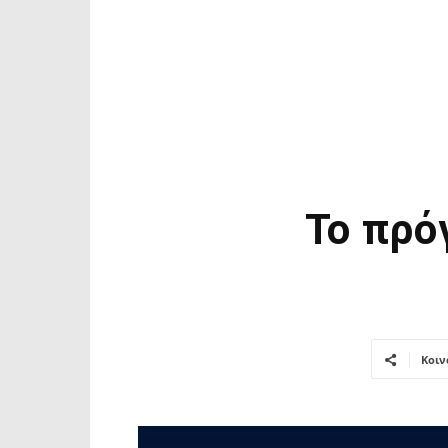
To πρό
Κοιν