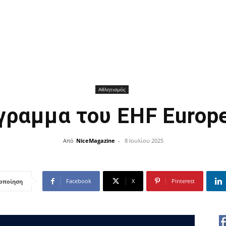
Αθλητισμός
γραμμα του EHF Europ
Από
NiceMagazine
-
8 Ιουλίου 2025
Facebook
X
Pinterest
οποίηση