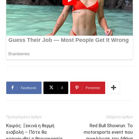
Facebook
X
Pinterest
Προηγούμενο άρθρο
Επόμενο άρθρο
Καιρός: Ξεκινά η θερμή
Red Bull Showrun: Το
εισβολή – Πότε θα
motorsports event που
κορυφωθεί η θερμοκρασία
συγκλόνισε την Αθήνα