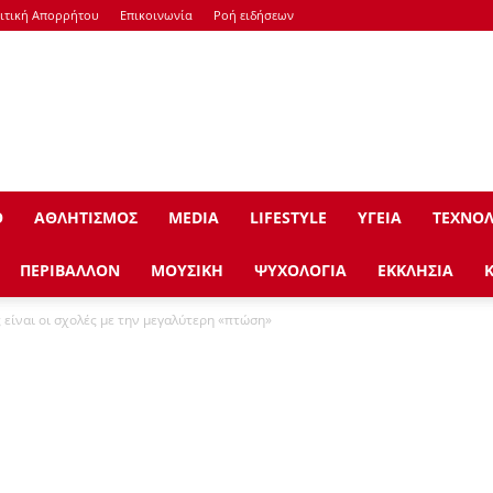
ιτική Απορρήτου
Επικοινωνία
Ροή ειδήσεων
Ο
ΑΘΛΗΤΙΣΜΟΣ
ΜEDIA
LIFESTYLE
ΥΓΕΙΑ
ΤΕΧΝΟΛ
ΠΕΡΙΒΑΛΛΟΝ
ΜΟΥΣΙΚΗ
ΨΥΧΟΛΟΓΙΑ
ΕΚΚΛΗΣΙΑ
 είναι οι σχολές με την μεγαλύτερη «πτώση»