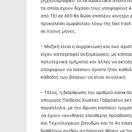
μηχανογραφικό. Οι εκπαιδευτικοί αναλυτές
τα οποία έχουν διχάσει τους υποψηφίους κα
από ΤΕΙ σε ΑΕΙ) θα δώσε επιπλέον κίνητρο
προκαλέσει αμφιβολίες λόγω της fast track
σε λίγους μήνες.
– Μαζική είναι η συρρίκνωση και των αρι
είχαν καταγραφεί αυξομειώσεις, με κάποιε
πολυτεχνικά τμήματα) και άλλες να εκτοξεύ
υποψηφίων να πιάσουν άριστα ήταν καθολι
κάθοδος των βάσεων να είναι συνολική.
– Τέλος, η διάρθρωση του αριθμού εισακτ
υπουργός Παιδείας Κώστας Γαβρόγλου εκτό
παράλληλα, με την ίδρυση επιπλέον τμημά
να έχουν «συνθήκες ελεύθερης πρόσβασης».
και Τεχνολογικών Σπουδών και το 4ο επισ
διαθέτουν σχεδόν αντίστοιχες θέσεις με τ