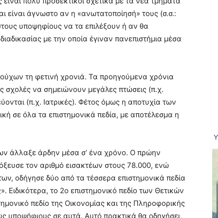
 είναι πολύ προσεκτικοί σχετικά με τα νέα τμήματα
ι είναι άγνωστο αν η «ανωτατοποίησή» τους (σ.σ.:
 στους υποψηφίους να τα επιλέξουν ή αν θα
 διαδικασίας με την οποία έγιναν πανεπιστήμια μέσα
στούχων τη φετινή χρονιά. Τα προηγούμενα χρόνια
ς σχολές να σημειώνουν μεγάλες πτώσεις (π.χ.
ονται (π.χ. Ιατρικές). Φέτος όμως η αποτυχία των
κή σε όλα τα επιστημονικά πεδία, με αποτέλεσμα η
έων άλλαξε άρδην μέσα σ’ ένα χρόνο. Ο πρώην
ξευσε τον αριθμό εισακτέων στους 78.000, ενώ
των, οδήγησε δύο από τα τέσσερα επιστημονικά πεδία
 Ειδικότερα, το 2ο επιστημονικό πεδίο των Θετικών
τημονικό πεδίο της Οικονομίας και της Πληροφορικής
ους υποψήφιους σε αυτά. Αυτό πρακτικά θα οδηγήσει,