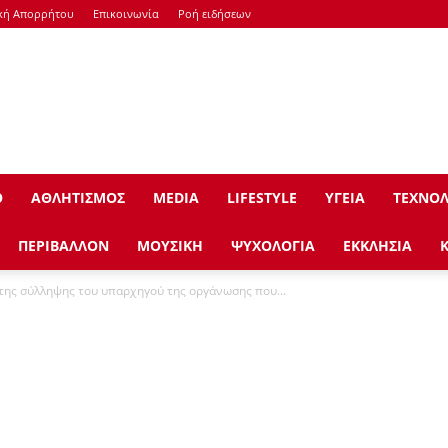
κή Απορρήτου
Επικοινωνία
Ροή ειδήσεων
Ο
ΑΘΛΗΤΙΣΜΟΣ
ΜEDIA
LIFESTYLE
ΥΓΕΙΑ
ΤΕΧΝΟΛ
ΠΕΡΙΒΑΛΛΟΝ
ΜΟΥΣΙΚΗ
ΨΥΧΟΛΟΓΙΑ
ΕΚΚΛΗΣΙΑ
 της σύλληψης του υπαρχηγού της οργάνωσης που...