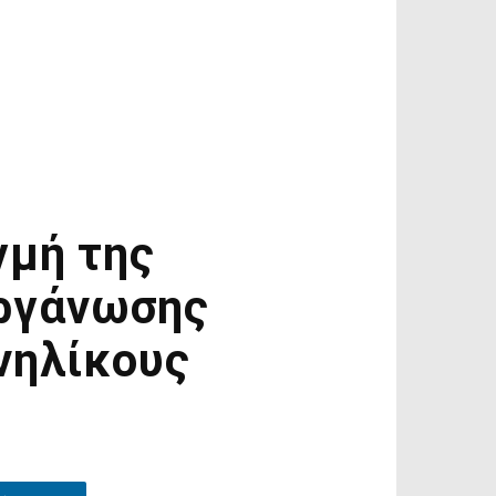
γμή της
οργάνωσης
νηλίκους