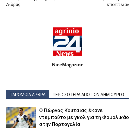
Δώρας
εποπτεία»
NiceMagazine
ΠΑΡΟΜΟΙΑ ΑΡΘΡΑ
ΠΕΡΙΣΣΟΤΕΡΑ ΑΠΟ ΤΟΝ ΔΗΜΙΟΥΡΓΟ
Ο Γιώργος Κούτσιας έκανε
ντεμπούτο με γκολ για τη Φαμαλικάο
στην Πορτογαλία