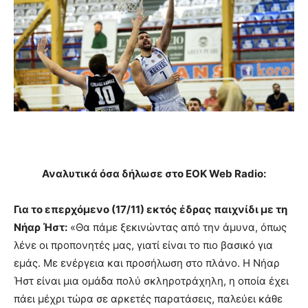
Αναλυτικά όσα δήλωσε στο EOK Web Radio:
Για το επερχόμενο (17/11) εκτός έδρας παιχνίδι με τη
Νήαρ Ήστ:
«Θα πάμε ξεκινώντας από την άμυνα, όπως
λένε οι προπονητές μας, γιατί είναι το πιο βασικό για
εμάς. Με ενέργεια και προσήλωση στο πλάνο. Η Νήαρ
Ήστ είναι μια ομάδα πολύ σκληροτράχηλη, η οποία έχει
πάει μέχρι τώρα σε αρκετές παρατάσεις, παλεύει κάθε