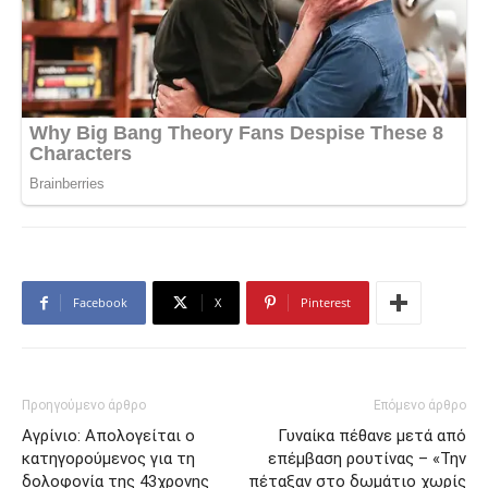
Facebook
X
Pinterest
Προηγούμενο άρθρο
Επόμενο άρθρο
Αγρίνιο: Απολογείται ο
Γυναίκα πέθανε μετά από
κατηγορούμενος για τη
επέμβαση ρουτίνας – «Την
δολοφονία της 43χρονης
πέταξαν στο δωμάτιο χωρίς