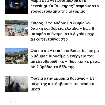
Μαριζέτα Αντωνοπούλου στο
newsit.gr: Οι “σωτήρες” ανήκουν στο
χρονοντούλαπο της ιστορίας
Καιρός: Στα 40άρια θα «ψηθούν»
δυτική και βόρεια Ελλάδα – Έως 8
μποφόρ οι άνεμοι στο Αιγαίο μέχρι
Δεκαπενταύγουστο
Φωτιά σε Αττική και Βοιωτία: Ίση με
6 βόμβες Χιροσίμα η ενέργεια που
απελευθερώθηκε – Πώς κάηκε μέσα
σε 2 βράδια το 55% της...
Φωτιά στην Ερμακιά Κοζάνης – Στη
μάχη της κατάσβεσης και εναέρια
μέσα