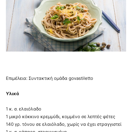
Επιμέλεια: Συντακτική ομάδα govastiletto
Υλικά
1 κ. σ. ελαιόλαδο
1 μικρό κόκκινο κρεμμύδι, κομμένο σε λεπτές φέτες
140 γρ. τόνου σε ελαιόλαδο, χωρίς να έχει στραγγιστεί
1 κ. σ. κάπαρη, στραγγισμένη