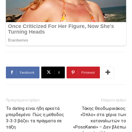
Facebook
X
Pinterest
Προηγούμενο άρθρο
Επόμενο άρθρο
Το dating είναι ήδη αρκετά
Τάκης Θεοδωρικάκος:
μπερδεμένο: Πώς η μέθοδος
«Όπλο» στα χέρια των
3-3-3 βάζει τα πράγματα σε
καταναλωτών το
τάξη
«PosoKanei» – Δεν βλέπω