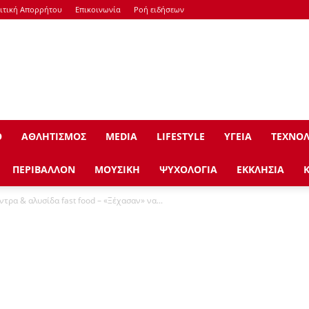
ιτική Απορρήτου
Επικοινωνία
Ροή ειδήσεων
Ο
ΑΘΛΗΤΙΣΜΟΣ
ΜEDIA
LIFESTYLE
ΥΓΕΙΑ
ΤΕΧΝΟΛ
ΠΕΡΙΒΑΛΛΟΝ
ΜΟΥΣΙΚΗ
ΨΥΧΟΛΟΓΙΑ
ΕΚΚΛΗΣΙΑ
τρα & αλυσίδα fast food – «Ξέχασαν» να...