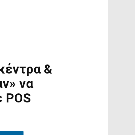
κέντρα &
αν» να
ε POS