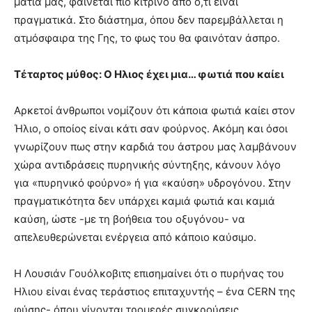
μάτια μας, φαίνεται πιο κίτρινο από ό,τι είναι
πραγματικά. Στο διάστημα, όπου δεν παρεμβάλλεται η
ατμόσφαιρα της Γης, το φως του θα φαινόταν άσπρο.
Τέταρτος μύθος: Ο Ηλιος έχει μια… φωτιά που καίει
Αρκετοί άνθρωποι νομίζουν ότι κάποια φωτιά καίει στον
Ήλιο, ο οποίος είναι κάτι σαν φούρνος. Ακόμη και όσοι
γνωρίζουν πως στην καρδιά του άστρου μας λαμβάνουν
χώρα αντιδράσεις πυρηνικής σύντηξης, κάνουν λόγο
για «πυρηνικό φούρνο» ή για «καύση» υδρογόνου. Στην
πραγματικότητα δεν υπάρχει καμιά φωτιά και καμιά
καύση, ώστε -με τη βοήθεια του οξυγόνου- να
απελευθερώνεται ενέργεια από κάποιο καύσιμο.
Η Λουσιάν Γουόλκοβιτς επισημαίνει ότι ο πυρήνας του
Ηλιου είναι ένας τεράστιος επιταχυντής – ένα CERN της
φύσης- όπου γίνονται τρομερές συγκρούσεις