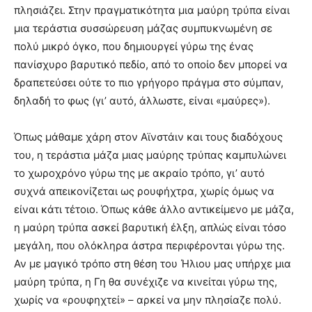
πλησιάζει. Στην πραγματικότητα μια μαύρη τρύπα είναι
μια τεράστια συσσώρευση μάζας συμπυκνωμένη σε
πολύ μικρό όγκο, που δημιουργεί γύρω της ένας
πανίσχυρο βαρυτικό πεδίο, από το οποίο δεν μπορεί να
δραπετεύσει ούτε το πιο γρήγορο πράγμα στο σύμπαν,
δηλαδή το φως (γι’ αυτό, άλλωστε, είναι «μαύρες»).
Όπως μάθαμε χάρη στον Αϊνστάιν και τους διαδόχους
του, η τεράστια μάζα μιας μαύρης τρύπας καμπυλώνει
το χωροχρόνο γύρω της με ακραίο τρόπο, γι’ αυτό
συχνά απεικονίζεται ως ρουφήχτρα, χωρίς όμως να
είναι κάτι τέτοιο. Όπως κάθε άλλο αντικείμενο με μάζα,
η μαύρη τρύπα ασκεί βαρυτική έλξη, απλώς είναι τόσο
μεγάλη, που ολόκληρα άστρα περιφέρονται γύρω της.
Αν με μαγικό τρόπο στη θέση του Ήλιου μας υπήρχε μια
μαύρη τρύπα, η Γη θα συνέχιζε να κινείται γύρω της,
χωρίς να «ρουφηχτεί» – αρκεί να μην πλησίαζε πολύ.