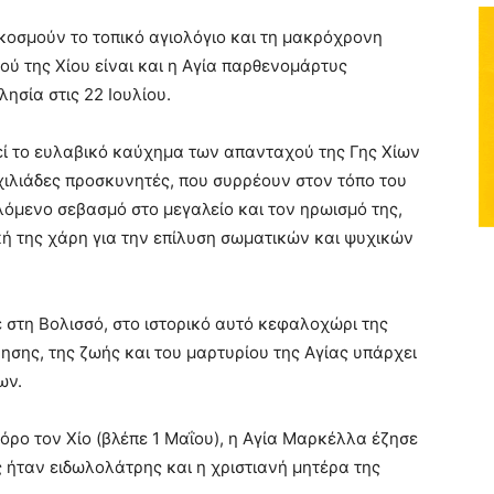
κοσμούν το τοπικό αγιολόγιο και τη μακρόχρονη
ού της Χίου είναι και η Αγία παρθενομάρτυς
ησία στις 22 Ιουλίου.
ί το ευλαβικό καύχημα των απανταχού της Γης Χίων
χιλιάδες προσκυνητές, που συρρέουν στον τόπο του
λόμενο σεβασμό στο μεγαλείο και τον ηρωισμό της,
κή της χάρη για την επίλυση σωματικών και ψυχικών
στη Βολισσό, στο ιστορικό αυτό κεφαλοχώρι της
νησης, της ζωής και του μαρτυρίου της Αγίας υπάρχει
ων.
ρο τον Χίο (βλέπε 1 Μαΐου), η Αγία Μαρκέλλα έζησε
ς ήταν ειδωλολάτρης και η χριστιανή μητέρα της