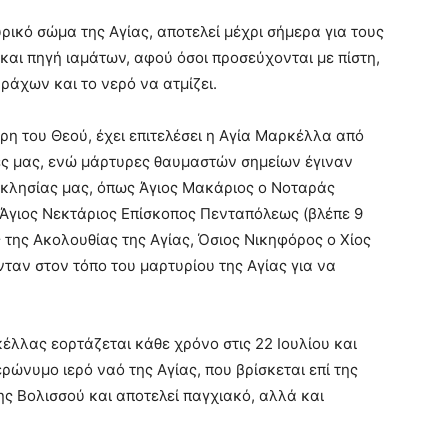
ρικό σώμα της Αγίας, αποτελεί μέχρι σήμερα για τους
αι πηγή ιαμάτων, αφού όσοι προσεύχονται με πίστη,
άχων και το νερό να ατμίζει.
άρη του Θεού, έχει επιτελέσει η Αγία Μαρκέλλα από
ρες μας, ενώ μάρτυρες θαυμαστών σημείων έγιναν
κκλησίας μας, όπως Άγιος Μακάριος ο Νοταράς
ο Άγιος Νεκτάριος Επίσκοπος Πενταπόλεως (βλέπε 9
 της Ακολουθίας της Αγίας, Όσιος Νικηφόρος ο Χίος
νταν στον τόπο του μαρτυρίου της Αγίας για να
λλας εορτάζεται κάθε χρόνο στις 22 Ιουλίου και
ώνυμο ιερό ναό της Αγίας, που βρίσκεται επί της
 Βολισσού και αποτελεί παγχιακό, αλλά και