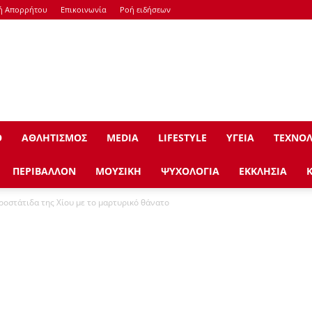
κή Απορρήτου
Επικοινωνία
Ροή ειδήσεων
Ο
ΑΘΛΗΤΙΣΜΟΣ
ΜEDIA
LIFESTYLE
ΥΓΕΙΑ
ΤΕΧΝΟΛ
ΠΕΡΙΒΑΛΛΟΝ
ΜΟΥΣΙΚΗ
ΨΥΧΟΛΟΓΙΑ
ΕΚΚΛΗΣΙΑ
ροστάτιδα της Χίου με το μαρτυρικό θάνατο