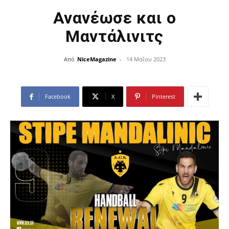
Ανανέωσε και ο
Μαντάλινιτς
Από
NiceMagazine
-
14 Μαΐου 2023
Facebook
X
Pinterest