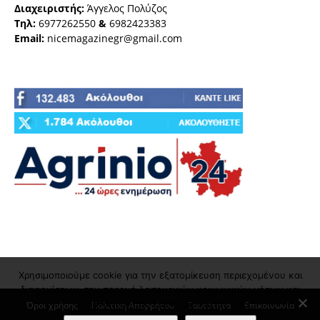
Διαχειριστής:
Άγγελος Πολύζος
Τηλ:
6977262550
&
6982423383
Email:
nicemagazinegr@gmail.com
Χρησιμοποιούμε cookie για την εξατομίκευση περιεχομένου και
διαφημίσεων, την παροχή λειτουργιών κοινωνικών μέσων και
την ανάλυση της επισκεψιμότητάς μας
Όροι χρήσης
Πολιτική Απορρήτου
Ταυτότητα
Επικοινωνία