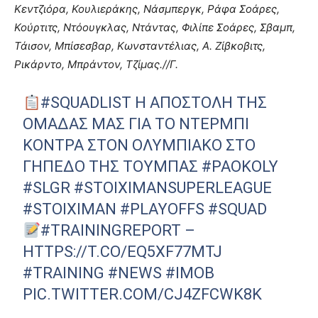
Κεντζιόρα, Κουλιεράκης, Νάσμπεργκ, Ράφα Σοάρες,
Κούρτιτς, Ντόουγκλας, Ντάντας, Φιλίπε Σοάρες, Σβαμπ,
Τάισον, Μπίσεσβαρ, Κωνσταντέλιας, Α. Ζίβκοβιτς,
Ρικάρντο, Μπράντον, Τζίμας.//Γ.
#SQUADLIST
Η ΑΠΟΣΤΟΛΉ ΤΗΣ
ΟΜΆΔΑΣ ΜΑΣ ΓΙΑ ΤΟ ΝΤΈΡΜΠΙ
ΚΌΝΤΡΑ ΣΤΟΝ ΟΛΥΜΠΙΑΚΌ ΣΤΟ
ΓΉΠΕΔΟ ΤΗΣ ΤΟΎΜΠΑΣ
#PAOKOLY
#SLGR
#STOIXIMANSUPERLEAGUE
#STOIXIMAN
#PLAYOFFS
#SQUAD
#TRAININGREPORT
–
HTTPS://T.CO/EQ5XF77MTJ
#TRAINING
#NEWS
#IMOB
PIC.TWITTER.COM/CJ4ZFCWK8K