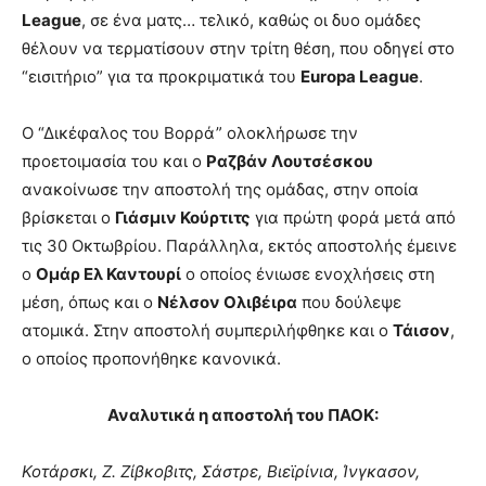
League
, σε ένα ματς… τελικό, καθώς οι δυο ομάδες
θέλουν να τερματίσουν στην τρίτη θέση, που οδηγεί στο
“εισιτήριο” για τα προκριματικά του
Europa League
.
Ο “Δικέφαλος του Βορρά” ολοκλήρωσε την
προετοιμασία του και ο
Ραζβάν Λουτσέσκου
ανακοίνωσε την αποστολή της ομάδας, στην οποία
βρίσκεται ο
Γιάσμιν Κούρτιτς
για πρώτη φορά μετά από
τις 30 Οκτωβρίου. Παράλληλα, εκτός αποστολής έμεινε
ο
Ομάρ Ελ Καντουρί
ο οποίος ένιωσε ενοχλήσεις στη
μέση, όπως και ο
Νέλσον Ολιβέιρα
που δούλεψε
ατομικά. Στην αποστολή συμπεριλήφθηκε και ο
Τάισον
,
ο οποίος προπονήθηκε κανονικά.
Αναλυτικά η αποστολή του ΠΑΟΚ:
Κοτάρσκι, Ζ. Ζίβκοβιτς, Σάστρε, Βιεϊρίνια, Ίνγκασον,