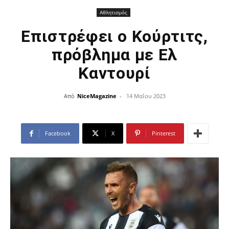
Αθλητισμός
Επιστρέφει ο Κούρτιτς,
πρόβλημα με Ελ
Καντουρί
Από
NiceMagazine
-
14 Μαΐου 2023
Facebook
X
Pinterest