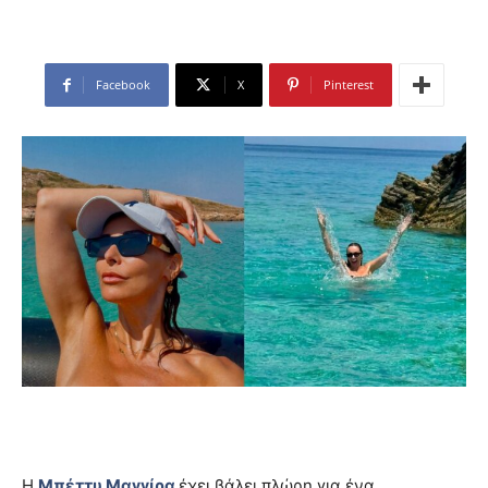
Facebook
X
Pinterest
Η
Μπέττυ Μαγγίρα
έχει βάλει πλώρη για ένα