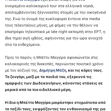
ονειρεμένο καλοκαιρινό tour στα ελληνικά νησιά,
απολαμβάνοντας ξέγνοιαστες στιγμές με την οικογένειά
της. Ενώ το όνομά της κυκλοφορεί έντονα στα media
τους τελευταίους μήνες, με φήμες να την θέλουν να
επιστρέφει τηλεοπτικά με late night εκπομπή στην ΕΡΤ, η
ίδια τηρεί σιγή ιχθύος, αφήνοντας για την ώρα ανοιχτά
όλα τα ενδεχόμενα.
Προς το παρόν, η Μπέττυ Μαγγίρα αφοσιώνεται στις
καλοκαιρινές της διακοπές, περνώντας ποιοτικό χρόνο
με τον σύζυγό της,
Δημήτρη Μάζη
, και τις κόρες τους.
Το ζευγάρι, μαζί με τα παιδιά του, εξερευνά τις
ομορφιές των
Δωδεκανήσων
, κάνοντας στάσεις σε
μερικά από τα πιο ειδυλλιακά μέρη.
Η ίδια η Μπέττυ Μαγγίρα μοιράστηκε στιγμιότυπα από
το ταξίδι τους, εκφράζοντας τον ενθουσιασμό της για