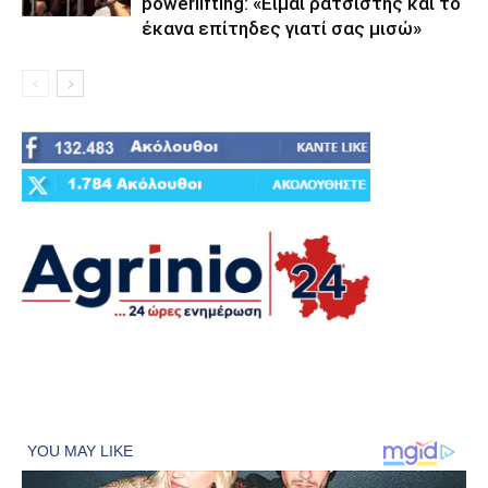
powerlifting: «Είμαι ρατσιστής και το
έκανα επίτηδες γιατί σας μισώ»