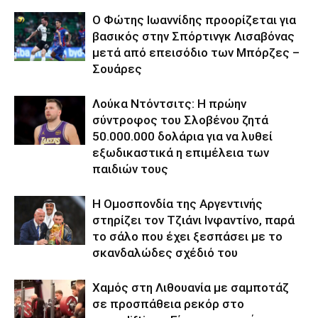
Ο Φώτης Ιωαννίδης προορίζεται για
βασικός στην Σπόρτινγκ Λισαβόνας
μετά από επεισόδιο των Μπόρζες –
Σουάρες
Λούκα Ντόντσιτς: Η πρώην
σύντροφος του Σλοβένου ζητά
50.000.000 δολάρια για να λυθεί
εξωδικαστικά η επιμέλεια των
παιδιών τους
Η Ομοσπονδία της Αργεντινής
στηρίζει τον Τζιάνι Ινφαντίνο, παρά
το σάλο που έχει ξεσπάσει με το
σκανδαλώδες σχέδιό του
Χαμός στη Λιθουανία με σαμποτάζ
σε προσπάθεια ρεκόρ στο