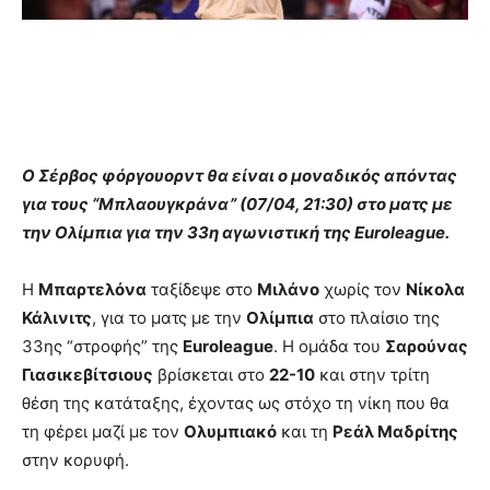
Ο Σέρβος φόργουορντ θα είναι ο μοναδικός απόντας
για τους “Μπλαουγκράνα” (07/04, 21:30) στο ματς με
την Ολίμπια για την 33η αγωνιστική της Euroleague.
Η
Μπαρτελόνα
ταξίδεψε στο
Μιλάνο
χωρίς τον
Νίκολα
Κάλινιτς
, για το ματς με την
Ολίμπια
στο πλαίσιο της
33ης “στροφής” της
Euroleague
. Η ομάδα του
Σαρούνας
Γιασικεβίτσιους
βρίσκεται στο
22-10
και στην τρίτη
θέση της κατάταξης, έχοντας ως στόχο τη νίκη που θα
τη φέρει μαζί με τον
Ολυμπιακό
και τη
Ρεάλ Μαδρίτης
στην κορυφή.