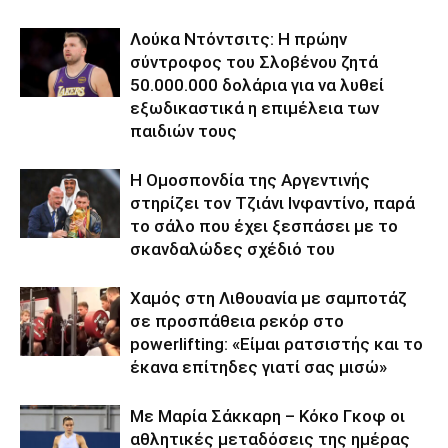
Λούκα Ντόντσιτς: Η πρώην
σύντροφος του Σλοβένου ζητά
50.000.000 δολάρια για να λυθεί
εξωδικαστικά η επιμέλεια των
παιδιών τους
Η Ομοσπονδία της Αργεντινής
στηρίζει τον Τζιάνι Ινφαντίνο, παρά
το σάλο που έχει ξεσπάσει με το
σκανδαλώδες σχέδιό του
Χαμός στη Λιθουανία με σαμποτάζ
σε προσπάθεια ρεκόρ στο
powerlifting: «Είμαι ρατσιστής και το
έκανα επίτηδες γιατί σας μισώ»
Με Μαρία Σάκκαρη – Κόκο Γκοφ οι
αθλητικές μεταδόσεις της ημέρας