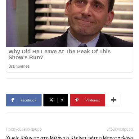
Facebook
X
Pinterest
Προηγούμενο άρθρο
Επόμενο άρθρο
Χωρίς Κάλινιτς στο Μιλάνο η
Κλείνει Φόιτ η Μπαρτσελόνα