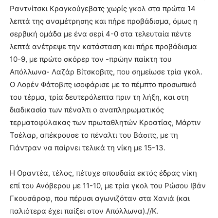
Ραντνίτσκι Κραγκούγεβατς χωρίς γκολ στα πρώτα 14
λεπτά της αναμέτρησης και πήρε προβάδισμα, όμως η
σερβική ομάδα με ένα σερί 4-0 στα τελευταία πέντε
λεπτά ανέτρεψε την κατάσταση και πήρε προβάδισμα
10-9, με πρώτο σκόρερ τον -πρώην παίκτη του
Απόλλωνα- Λαζάρ Βίτσκοβιτς, που σημείωσε τρία γκολ.
Ο Λορέν Φάτοβιτς ισοφάρισε με το πέμπτο προσωπικό
του τέρμα, τρία δευτερόλεπτα πριν τη λήξη, και στη
διαδικασία των πέναλτι ο αναπληρωματικός
τερματοφύλακας των πρωταθλητών Κροατίας, Μάρτιν
Τσέλαρ, απέκρουσε το πέναλτι του Βάσιτς, με τη
Γιάντραν να παίρνει τελικά τη νίκη με 15-13.
Η Οραντέα, τέλος, πέτυχε σπουδαία εκτός έδρας νίκη
επί του Ανόβερου με 11-10, με τρία γκολ του Ρώσου Ιβάν
Γκουσάροφ, που πέρυσι αγωνιζόταν στα Χανιά (και
παλιότερα έχει παίξει στον Απόλλωνα).//Κ.