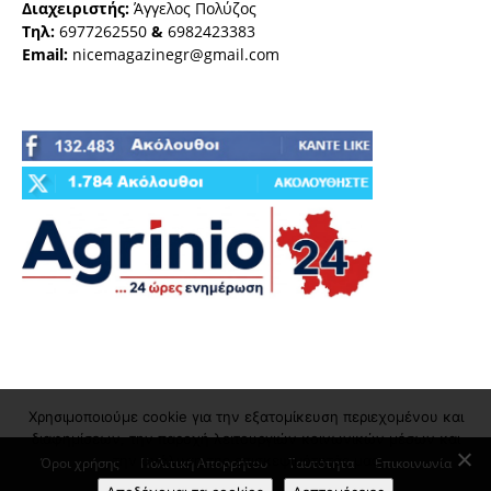
Διαχειριστής:
Άγγελος Πολύζος
Τηλ:
6977262550
&
6982423383
Email:
nicemagazinegr@gmail.com
Χρησιμοποιούμε cookie για την εξατομίκευση περιεχομένου και
διαφημίσεων, την παροχή λειτουργιών κοινωνικών μέσων και
την ανάλυση της επισκεψιμότητάς μας
Όροι χρήσης
Πολιτική Απορρήτου
Ταυτότητα
Επικοινωνία