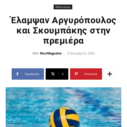
Αθλητισμός
Έλαμψαν Αργυρόπουλος
και Σκουμπάκης στην
πρεμιέρα
Από
NiceMagazine
-
9 Οκτωβρίου 2024
Facebook
X
Pinterest