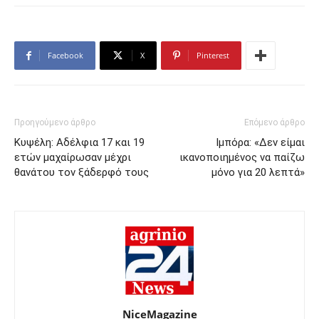
Facebook
X
Pinterest
Προηγούμενο άρθρο
Επόμενο άρθρο
Κυψέλη: Αδέλφια 17 και 19
Ιμπόρα: «Δεν είμαι
ετών μαχαίρωσαν μέχρι
ικανοποιημένος να παίζω
θανάτου τον ξάδερφό τους
μόνο για 20 λεπτά»
NiceMagazine