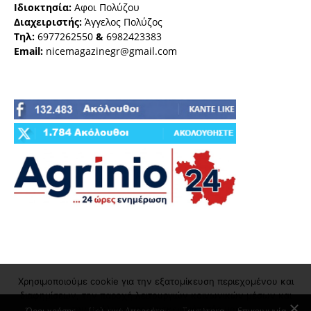
Ιδιοκτησία:
Αφοι Πολύζου
Διαχειριστής:
Άγγελος Πολύζος
Τηλ:
6977262550
&
6982423383
Email:
nicemagazinegr@gmail.com
Χρησιμοποιούμε cookie για την εξατομίκευση περιεχομένου και
διαφημίσεων, την παροχή λειτουργιών κοινωνικών μέσων και
την ανάλυση της επισκεψιμότητάς μας
Όροι χρήσης
Πολιτική Απορρήτου
Ταυτότητα
Επικοινωνία