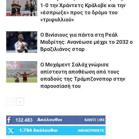
1-0 την Χράντετς Κράλοβε και την
«έσπρωξε» προς το δρόμο του
«τριφυλλιού»
Ο Βινίσιους για πάντα στη Ρεάλ
Μαδρίτης: Ανανέωσε μέχρι το 2032 ο
Βραζιλιάνος σταρ
Ο Μοχάμεντ Σαλάχ γνώρισε
απίστευτη αποθέωση από τους
οπαδούς της Τράμπζονσπορ στην
παρουσίασή του