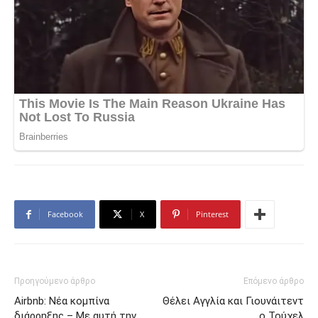
Facebook
X
Pinterest
Προηγούμενο άρθρο
Επόμενο άρθρο
Αirbnb: Νέα κομπίνα
Θέλει Αγγλία και Γιουνάιτεντ
διάρρηξης – Με αυτή την
ο Τούχελ